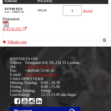
Artikelnr
Pris (SEK)
925100 8114
560,00
Beställ
Lev: 1008114
Dokument
KATALOG
Tillbaka upp
KONTAKTA OSS
Adress:
Tenngatan 6-8, SE-234 35 Lomma
Tel:
+46(0)40 53 66 00
Fax:
+46(0)40 53 66 10
E-mail:
solectro@solectro.se
VÅRA ÖPPETTIDER
Måndag-Torsdag:
8.00 - 16.30
Fredag:
8.00 - 15.00
Lördag-Söndag:
Stängt
Lunchstängt:
12.15-13.00 alla dagar