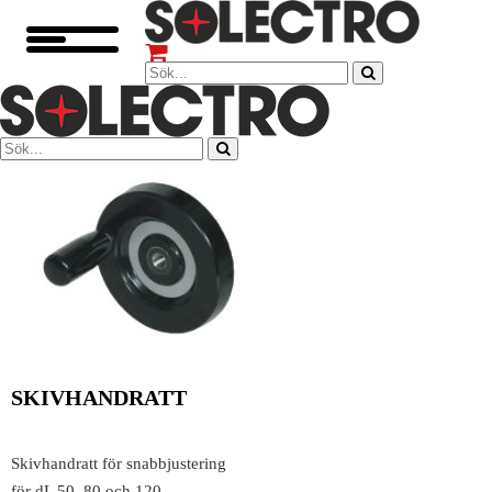
SKIVHANDRATT
Skivhandratt för snabbjustering
för dL 50, 80 och 120.