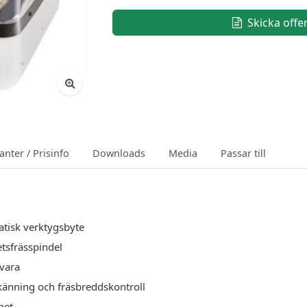
Skicka offe
anter / Prisinfo
Downloads
Media
Passar till
atisk verktygsbyte
tsfrässpindel
kvara
känning och fräsbreddskontroll
het