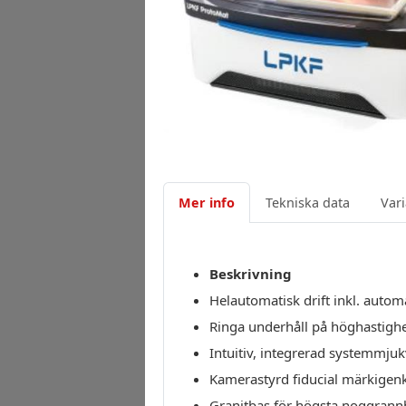
Mer info
Tekniska data
Vari
Beskrivning
Helautomatisk drift inkl. autom
Ringa underhåll på höghastighe
Intuitiv, integrerad systemmju
Kamerastyrd fiducial märkigen
Granitbas för högsta noggrann