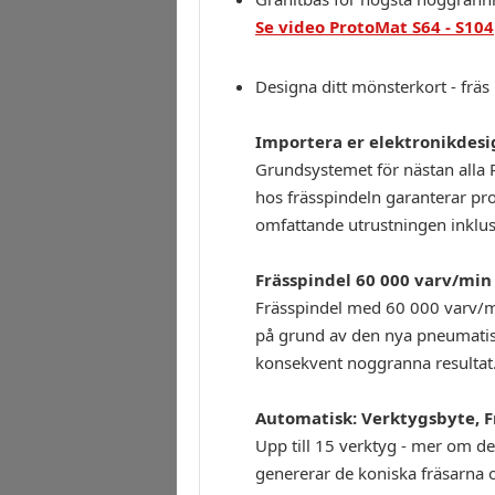
Se video ProtoMat S64 - S104
Designa ditt mönsterkort - frä
Importera er elektronikdesi
Grundsystemet för nästan alla 
hos frässpindeln garanterar pr
omfattande utrustningen inklus
Frässpindel 60 000 varv/min
Frässpindel med 60 000 varv/mi
på grund av den nya pneumatisk
konsekvent noggranna resultat
Automatisk: Verktygsbyte, F
Upp till 15 verktyg - mer om d
genererar de koniska fräsarna o