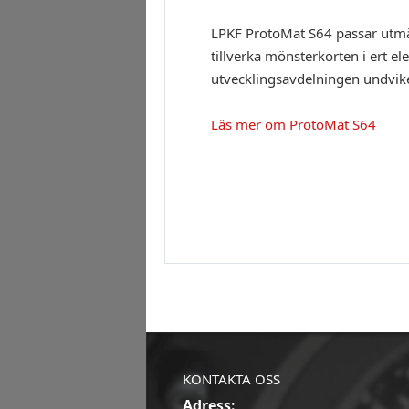
LPKF ProtoMat S64 passar utmärk
tillverka mönsterkorten i ert el
utvecklingsavdelningen undvike
Läs mer om ProtoMat S64
KONTAKTA OSS
Adress: