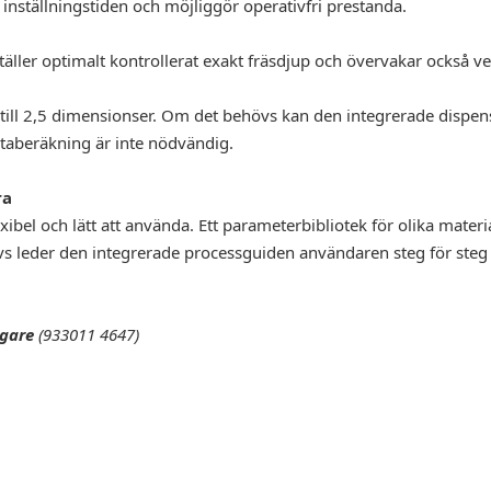
 inställningstiden och möjliggör operativfri prestanda.
äller optimalt kontrollerat exakt fräsdjup och övervakar också v
 till 2,5 dimensionser. Om det behövs kan den integrerade dispen
databeräkning är inte nödvändig.
ra
bel och lätt att använda. Ett parameterbibliotek för olika materi
s leder den integrerade processguiden användaren steg för st
gare
(933011 4647)