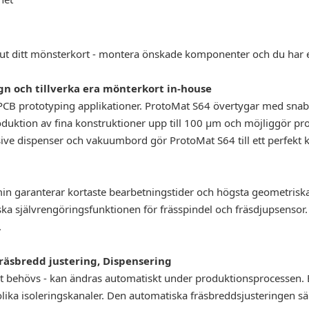
s ut ditt mönsterkort - montera önskade komponenter och du har e
gn och tillverka era mönterkort in-house
PCB prototyping applikationer. ProtoMat S64 övertygar med snab
oduktion av fina konstruktioner upp till 100 µm och möjliggör pr
ive dispenser och vakuumbord gör ProtoMat S64 till ett perfekt k
n garanterar kortaste bearbetningstider och högsta geometriska
a självrengöringsfunktionen för frässpindel och fräsdjupsensor.
.
räsbredd justering, Dispensering
et behövs - kan ändras automatiskt under produktionsprocessen.
lika isoleringskanaler. Den automatiska fräsbreddsjusteringen säk