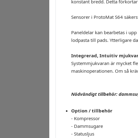
konstant bredd. Detta förkortar
Sensorer i ProtoMat S64 säkerst
Paneldelar kan bearbetas i upp
lodpasta till pads. Ytterligare 
Integrerad, Intuitiv mjukva
Systemmjukvaran är mycket flexi
maskinoperationen. Om så kräv
Nödvändigt tillbehör: dammsu
Option / tillbehör
- Kompressor
- Dammsugare
- Statusljus