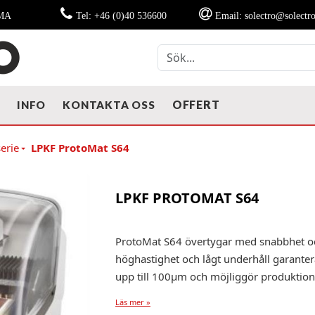
MMA
Tel: +46 (0)40 536600
Email: solectro@solectro
OFFERT
T
INFO
KONTAKTA OSS
erie
LPKF ProtoMat S64
LPKF PROTOMAT S64
ProtoMat S64 övertygar med snabbhet och
höghastighet och lågt underhåll garanter
upp till 100µm och möjliggör produktion
Läs mer »