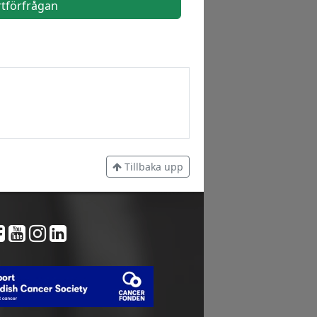
rtförfrågan
Tillbaka upp