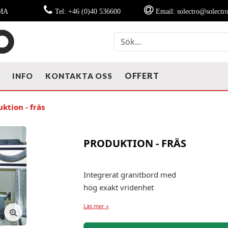
MMA
Tel: +46 (0)40 536600
Email: solectro@solectro
OFFERT
T
INFO
KONTAKTA OSS
ktion - fräs
PRODUKTION - FRÄS
Integrerat granitbord med
hög exakt vridenhet
Läs mer »