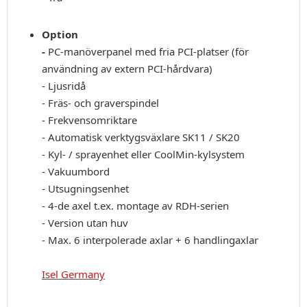
Option
-
PC-manöverpanel med fria PCI-platser (för
användning av extern PCI-hårdvara)
- Ljusridå
- Fräs- och graverspindel
- Frekvensomriktare
- Automatisk verktygsväxlare SK11 / SK20
- Kyl- / sprayenhet eller CoolMin-kylsystem
- Vakuumbord
- Utsugningsenhet
- 4-de axel t.ex. montage av RDH-serien
- Version utan huv
- Max. 6 interpolerade axlar + 6 handlingaxlar
Isel Germany