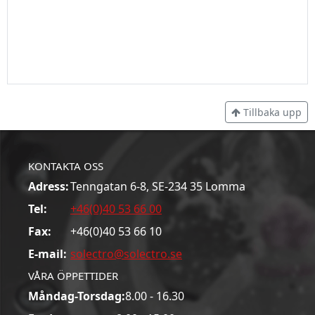
Tillbaka upp
KONTAKTA OSS
Adress:
Tenngatan 6-8, SE-234 35 Lomma
Tel:
+46(0)40 53 66 00
Fax:
+46(0)40 53 66 10
E-mail:
solectro@solectro.se
VÅRA ÖPPETTIDER
Måndag-Torsdag:
8.00 - 16.30