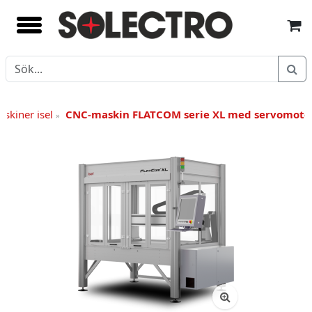
skiner isel
CNC-maskin FLATCOM serie XL med servomotor
»