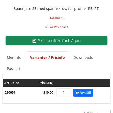
Spännjärn SE med spännskruv, för profiler RE, PT.
Läs mer »
Beställ online
Skicka offertförfrågan
Mer info
Varianter / Prisinfo
Downloads
Passar till
Artikelnr
Pris (SEK)
290051
510,00
Beställ