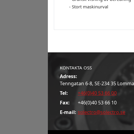
- Stort maskinurval
KONTAKTA OSS
Adress:
Tenngatan 6-8, SE-234 35 Lomm
Tel:
+46(0)40 53 66 00
Fax:
+46(0)40 53 66 10
E-mail:
solectro@solectro.se