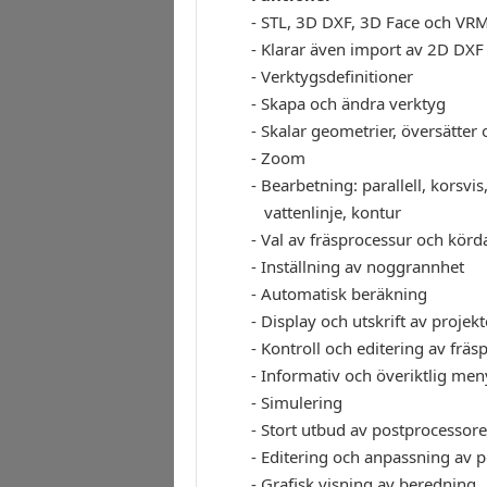
- STL, 3D DXF, 3D Face och VR
- Klarar även import av 2D DXF
- Verktygsdefinitioner
- Skapa och ändra verktyg
- Skalar geometrier, översätter
- Zoom
- Bearbetning: parallell, korsvis,
vattenlinje, kontur
- Val av fräsprocessur och körd
- Inställning av noggrannhet
- Automatisk beräkning
- Display och utskrift av projek
- Kontroll och editering av frä
- Informativ och överiktlig me
- Simulering
- Stort utbud av postprocessore
- Editering och anpassning av 
- Grafisk visning av beredning