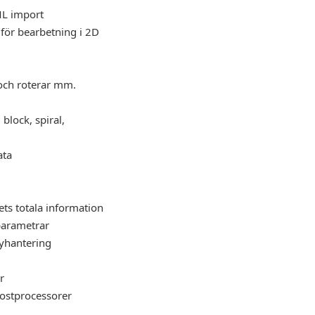
ML import
 för bearbetning i 2D
 och roterar mm.
 block, spiral,
ata
tets totala information
sparametrar
nyhantering
r
postprocessorer