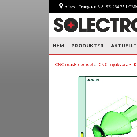
Adress: Tenngatan 6-8, SE-234 35 LO
HEM
PRODUKTER
AKTUELL
CNC maskiner isel
CNC mjukvara
C
»