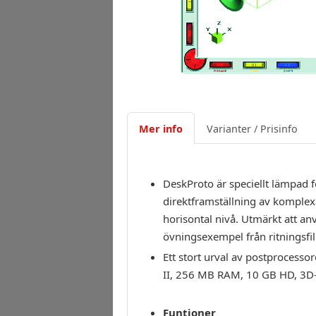
Mer info
Varianter / Prisinfo
DeskProto är speciellt lämpad f
direktframställning av komplex
horisontal nivå. Utmärkt att an
övningsexempel från ritningsfi
Ett stort urval av postprocess
II, 256 MB RAM, 10 GB HD, 3D-gr
Funtioner