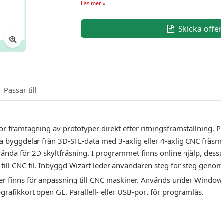
Läs mer »
Skicka offe
Passar till
ör framtagning av prototyper direkt efter ritningsframställning. 
a byggdelar från 3D-STL-data med 3-axlig eller 4-axlig CNC fräsm
vända för 2D skyltfräsning. I programmet finns online hjälp, des
l till CNC fil. Inbyggd Wizart leder användaren steg för steg ge
orer finns för anpassning till CNC maskiner. Används under Wind
afikkort open GL. Parallell- eller USB-port för programlås.