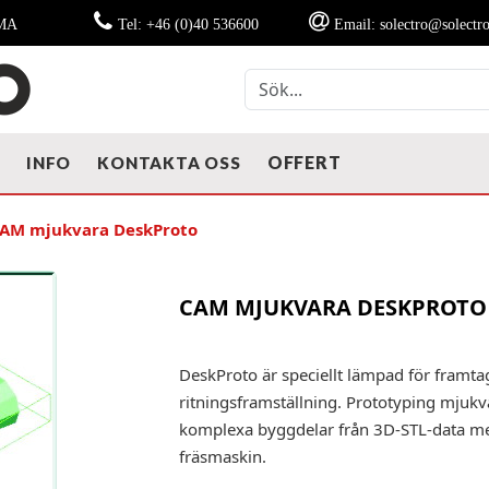
MMA
Tel: +46 (0)40 536600
Email: solectro@solectro
OFFERT
T
INFO
KONTAKTA OSS
AM mjukvara DeskProto
CAM MJUKVARA DESKPROTO
DeskProto är speciellt lämpad för framtag
ritningsframställning. Prototyping mjukva
komplexa byggdelar från 3D-STL-data med
fräsmaskin.