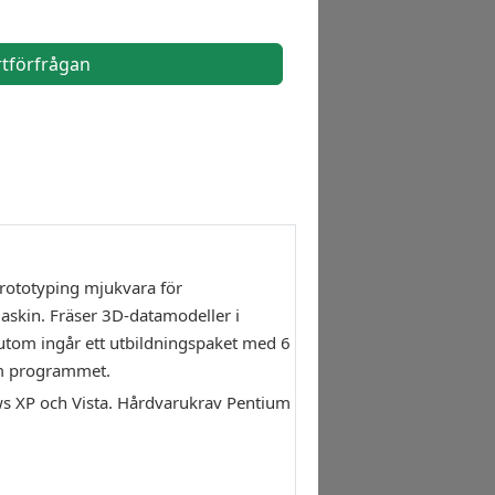
rtförfrågan
Prototyping mjukvara för
askin. Fräser 3D-datamodeller i
sutom ingår ett utbildningspaket med 6
nom programmet.
ows XP och Vista. Hårdvarukrav Pentium