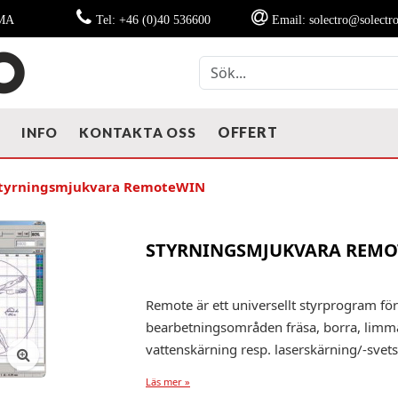
MMA
Tel: +46 (0)40 536600
Email: solectro@solectro
OFFERT
T
INFO
KONTAKTA OSS
tyrningsmjukvara RemoteWIN
STYRNINGSMJUKVARA REM
Remote är ett universellt styrprogram för
bearbetningsområden fräsa, borra, limma
vattenskärning resp. laserskärning/-svet
Läs mer »