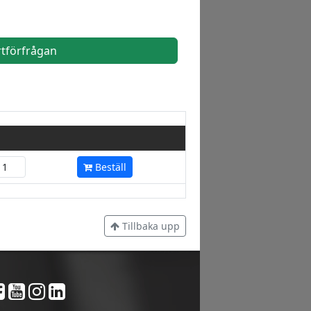
rtförfrågan
Beställ
Tillbaka upp