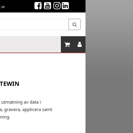
.se
OTEWIN
 utmatning av data i
, gravera, applicera samt
sning.