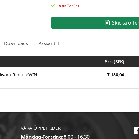
Beställ online
Skicka offe
Downloads
Passar till
Pris (SEK)
ukvara RemoteWIN
7 180,00
VÅRA ÖPPETTIDER
Måndag-Torsdag:
8.00 - 16.30