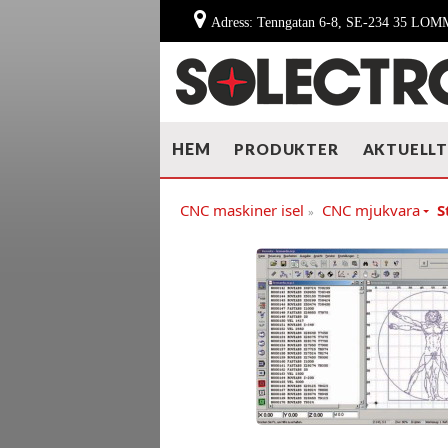
Adress: Tenngatan 6-8, SE-234 35 LO
HEM
PRODUKTER
AKTUELL
CNC maskiner isel
CNC mjukvara
S
»