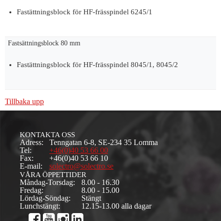
Fastättningsblock för HF-frässpindel 6245/1
Fastsättningsblock 80 mm
Fastättningsblock för HF-frässpindel 8045/1, 8045/2
Tillbaka upp
KONTAKTA OSS
Adress:
Tenngatan 6-8, SE-234 35 Lomma
Tel:
+46(0)40 53 66 00
Fax:
+46(0)40 53 66 10
E-mail:
solectro@solectro.se
VÅRA ÖPPETTIDER
Måndag-Torsdag:
8.00 - 16.30
Fredag:
8.00 - 15.00
Lördag-Söndag:
Stängt
Lunchstängt:
12.15-13.00 alla dagar