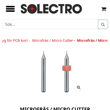
ktyg för PCB kort
Microfräs / Micro Cutter
Microfräs / Micro
»
MICROFRÄS / MICRO CUTTER