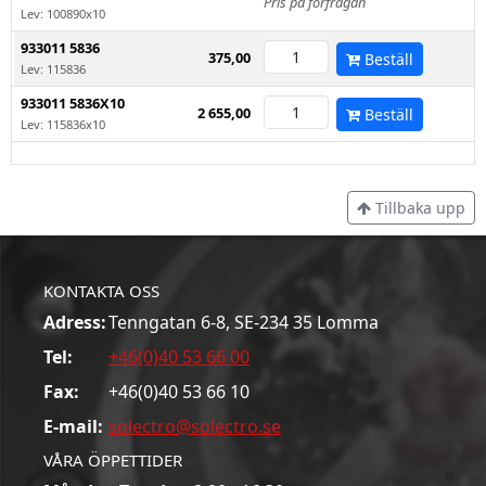
Pris på förfrågan
Lev: 100890x10
933011 5836
375,00
Beställ
Lev: 115836
933011 5836X10
2 655,00
Beställ
Lev: 115836x10
Tillbaka upp
KONTAKTA OSS
Adress:
Tenngatan 6-8, SE-234 35 Lomma
Tel:
+46(0)40 53 66 00
Fax:
+46(0)40 53 66 10
E-mail:
solectro@solectro.se
VÅRA ÖPPETTIDER