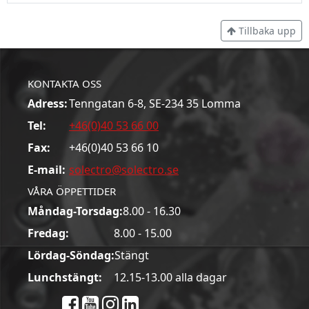
Tillbaka upp
KONTAKTA OSS
Adress:
Tenngatan 6-8, SE-234 35 Lomma
Tel:
+46(0)40 53 66 00
Fax:
+46(0)40 53 66 10
E-mail:
solectro@solectro.se
VÅRA ÖPPETTIDER
Måndag-Torsdag:
8.00 - 16.30
Fredag:
8.00 - 15.00
Lördag-Söndag:
Stängt
Lunchstängt:
12.15-13.00 alla dagar