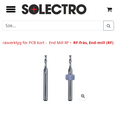
Fräsverktyg för PCB kort
End Mill RF
RF-fräs, End-mill (RF)
»