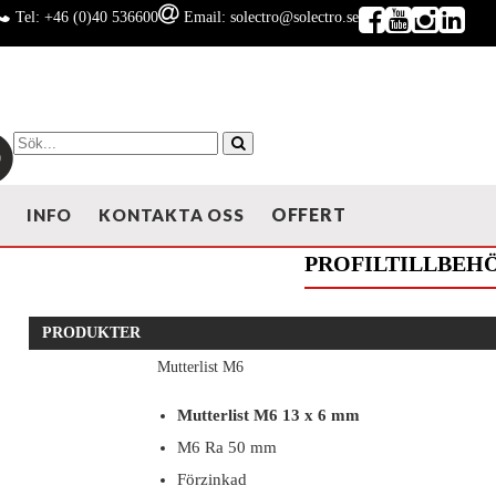
Tel: +46 (0)40 536600
Email: solectro@solectro.se
OFFERT
T
INFO
KONTAKTA OSS
PROFILTILLBEH
PRODUKTER
Mutterlist M6
Mutterlist M6 13 x 6 mm
M6 Ra 50 mm
Förzinkad