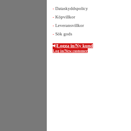
Dataskyddspolicy
Köpvillkor
Leveransvillkor
Sök gods
Logga in/Ny kund
Log in/New customer